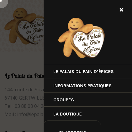
LE PALAIS DU PAIN D’ÉPICES
Le Palais du Pain d'Épices
INFORMATIONS PRATIQUES
144, route de Strasbourg
67140 GERTWILLER
GROUPES
Tel : 03 88 08 04 26
Mail :
info@lepalaisdupaindepices.com
LA BOUTIQUE