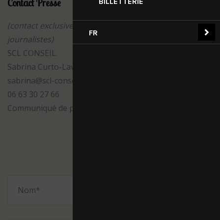
Contact Presse
BILLETTERIE
(contact exclusivement réservé aux médias /
FR
journalistes)
SCL CONSEIL.
Sabrina Curto-Laverny
sabrina@scl-conseil.fr
06 63 30 27 66
Communiqué de presse à télécharger (à venir)